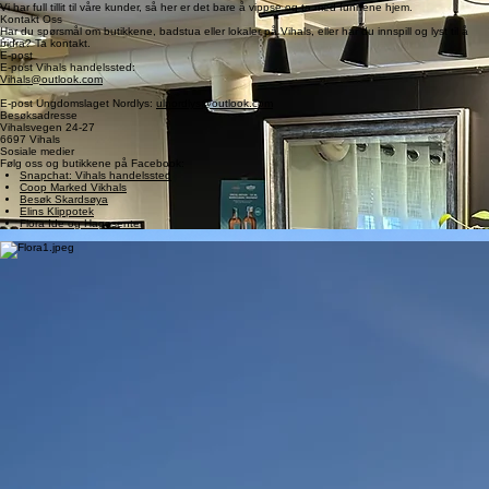
Under taket utenfor butikken har vi i år også satt opp en miniloppis. Her kan du oppdage skjulte
skatter donert til Vihals handelssted.
Vi har full tillit til våre kunder, så her er det bare å vippse og ta med funnene hjem.
Kontakt Oss
Har du spørsmål om butikkene, badstua eller lokaler på Vihals, eller har du innspill og lyst til å
bidra? Ta kontakt.
E-post
E-post Vihals handelssted:
Vihals@outlook.com
E-post Ungdomslaget Nordlys:
ulnordlys@outlook.com
Besøksadresse
Vihalsvegen 24-27
6697 Vihals
Sosiale medier
Følg oss og butikkene på Facebook:
Snapchat: Vihals handelssted
Coop Marked Vikhals
Besøk Skardsøya
Elins Klippotek
Flora Ide og Hagesenter
Glimt fra hverdagen på Vihalsen