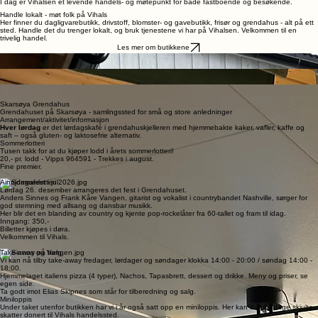
Her har folk handlet, møttes og delt små og store øyeblikk gjennom årene.
I dag er Vihalsen et levende handels- og møtepunkt for både fastboende og besøkende.
Handle lokalt - møt folk på Vihals
Her finner du dagligvarebutikk, drivstoff, blomster- og gavebutikk, frisør og grendahus - alt på ett
sted. Handle det du trenger lokalt, og bruk tjenestene vi har på Vihalsen. Velkommen til en
trivelig handel.
Les mer om butikkene
Coop Marked Vikhals
Din lokale nærbutikk med dagligvarer, ferskvarer og drivstoff.
Flora Idé og Hagesenter
Aures eneste blomsterbutikk - blomster, gaver og sesongvarer
Elins Klippotek
Den lokale frisøren på Vihalsen - med tid til både hår og prat
Skarsøya Grendahus
Grendahuset på Skarsøya - samlingssted for små og store anledninger
Arrangement/aktivitet/informasjon
Hver lørdag
er det lørdagskafé i grendahuskjelleren med hjemmebakte kaker, vafler, kaffe og
saft – også gluten- og laktosefrie alternativ.
Sommerlotteri
Tusen takk for at du kjøper lodd i årets sommerlotteri!
20,- pr. lodd - Vipps 964591 - Trekkes i august.
Fine premier.
Ainnjdagafest i jul
Lørdag 26. desember arrangeres det fest i Grendahuset.
Anders Sinnes og Frank Kåre Vangen, gitarist og vokalist i countrybandet Nashville, sørger for
god stemning med allsang og dansbar musikk.
Her blir det en blanding av country og kjente pop-rockelåter fra 60-tallet og fram til idag.
Inngang: 350,-
Billetter kjøpes i døra.
Velkommen til Vihals.
Take-away på helg
Vi kan nå tilby take-away fredager, lørdager og søndager klokka 14:00 - 20:00 / søndag 14:00 -
18:00.
Hjemmelaget italiens pizza (4 typer), Nachos, Tapasbrett, dessert og drikke. Meny og priser, se
egen side.
Ta godt imot Elias Skipnes som står for tilberedning og salg.
Miniloppis