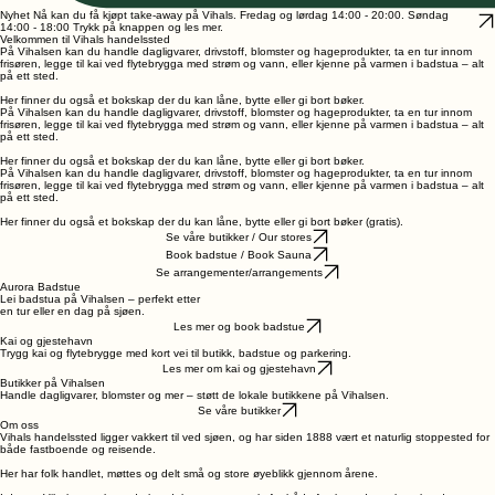
Nyhet Nå kan du få kjøpt take-away på Vihals. Fredag og lørdag 14:00 - 20:00. Søndag
14:00 - 18:00 Trykk på knappen og les mer.
Velkommen til Vihals handelssted
På Vihalsen kan du handle dagligvarer, drivstoff, blomster og hageprodukter, ta en tur innom
frisøren, legge til kai ved flytebrygga med strøm og vann, eller kjenne på varmen i badstua – alt
på ett sted.
Her finner du også et bokskap der du kan låne, bytte eller gi bort bøker.
På Vihalsen kan du handle dagligvarer, drivstoff, blomster og hageprodukter, ta en tur innom
frisøren, legge til kai ved flytebrygga med strøm og vann, eller kjenne på varmen i badstua – alt
på ett sted.
Her finner du også et bokskap der du kan låne, bytte eller gi bort bøker.
På Vihalsen kan du handle dagligvarer, drivstoff, blomster og hageprodukter, ta en tur innom
frisøren, legge til kai ved flytebrygga med strøm og vann, eller kjenne på varmen i badstua – alt
på ett sted.
Her finner du også et bokskap der du kan låne, bytte eller gi bort bøker (gratis).
Se våre butikker / Our stores
Book badstue / Book Sauna
Se arrangementer/arrangements
Aurora Badstue
Lei badstua på Vihalsen – perfekt etter
en tur eller en dag på sjøen.
Les mer og book badstue
Kai og gjestehavn
Trygg kai og flytebrygge med kort vei til butikk, badstue og parkering.
Les mer om kai og gjestehavn
Butikker på Vihalsen
Handle dagligvarer, blomster og mer – støtt de lokale butikkene på Vihalsen.
Se våre butikker
Om oss
Vihals handelssted ligger vakkert til ved sjøen, og har siden 1888 vært et naturlig stoppested for
både fastboende og reisende.