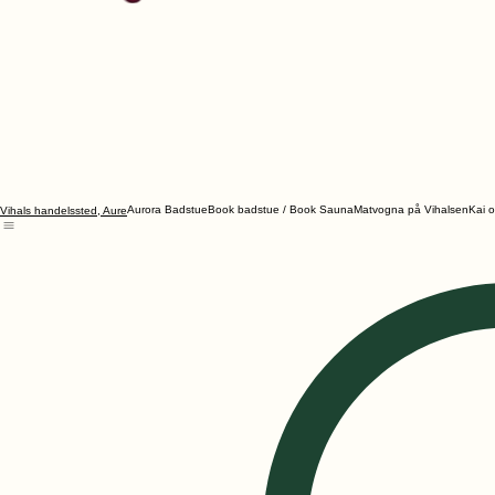
Aurora Badstue
Book badstue / Book Sauna
Matvogna på Vihalsen
Kai 
Vihals handelssted, Aure