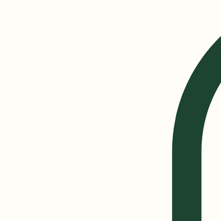
Vihals handelssted, Aure
Aurora Badstue
Book badstue / Book Sauna
Matvogna på Vihalsen
Kai 