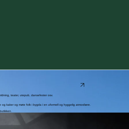
le satt på pause.
 for å være en levende møteplass der alle føler seg velkomne.
Les mer om ungdomslaget
dning, teater, utepub, dansefester osv.