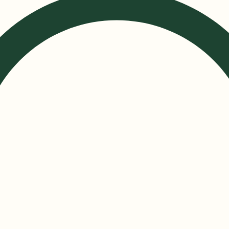
og gjestehavn
Butikker på Vihalsen
Leievilkår
Terms and Conditions
Søkeresul
Ungdomslaget Nordlys