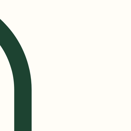
tater
Logg inn