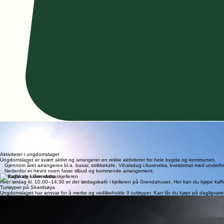
Ungdomslaget Nordlys
Ungdomslaget ble stiftet i "seiersrus" etter krigen i 1946 og holdt det gående i 10-15 år før det b
I 1991 ble det blåst liv i laget igjen og siden den gang har det vært stor aktivitet.
Her skapes det rom for samhold, engasjement og gode minner på tvers av generasjoner. Vi jobber
Aktiviteter i ungdomslaget
Ungdomslaget er svært aktivt og arrangerer en rekke aktiviteter for hele bygda og kommunen.
Gjennom året arrangeres bl.a. basar, strikkekafe, Vihalsdag i Aureveka, kveldsmat med underhol
Nedenfor er nevnt noen faste tilbud og kommende arrangement.
Lørdagskafe i Grendahuskjelleren