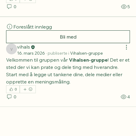
hverandre. Start med å legge ut tankene dine, dele 
medier eller opprette en meningsmåling.
0
0
5
Foreslått innlegg
Bli med
vihals
vihals
16. mars 2026
·
publiserte i
Vihalsen-gruppe
Velkommen til gruppen vår 
Vihalsen-gruppe
! Det er et 
sted der vi kan prate og dele ting med hverandre. 
Start med å legge ut tankene dine, dele medier eller 
opprette en meningsmåling.
0
0
4