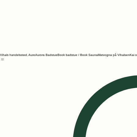
Vihals handelssted, Aure
Aurora Badstue
Book badstue / Book Sauna
Matvogna på Vihalsen
Kai 