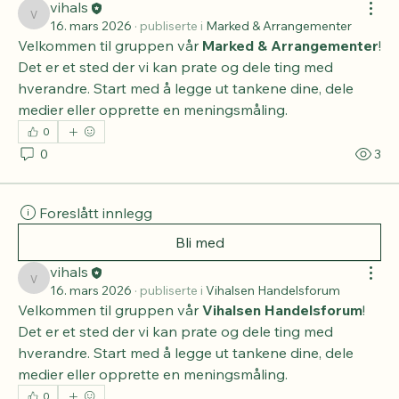
Bli med
vihals
vihals
16. mars 2026
·
publiserte i
Marked & Arrangementer
Velkommen til gruppen vår 
Marked & Arrangementer
! 
Det er et sted der vi kan prate og dele ting med 
hverandre. Start med å legge ut tankene dine, dele 
medier eller opprette en meningsmåling.
0
0
3
Foreslått innlegg
Bli med
vihals
vihals
16. mars 2026
·
publiserte i
Vihalsen Handelsforum
Velkommen til gruppen vår 
Vihalsen Handelsforum
! 
Det er et sted der vi kan prate og dele ting med 