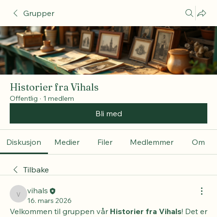
Grupper
Historier fra Vihals
Offentlig
·
1 medlem
Bli med
Diskusjon
Medier
Filer
Medlemmer
Om
Tilbake
vihals
vihals
16. mars 2026
Velkommen til gruppen vår 
Historier fra Vihals
! Det er 