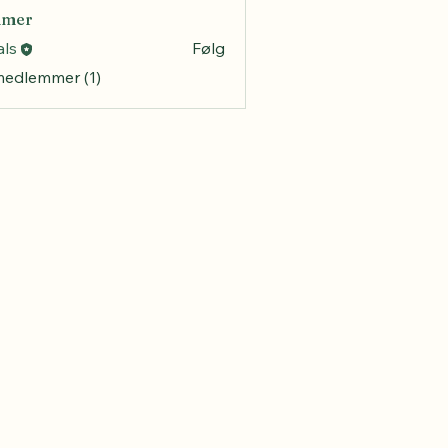
mmer
als
Følg
 medlemmer (1)