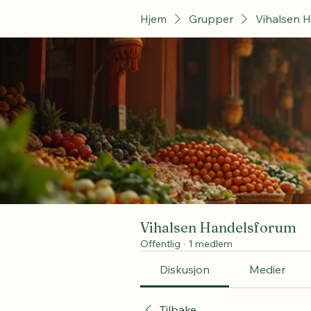
Hjem
Grupper
Vihalsen 
Vihalsen Handelsforum
Offentlig
·
1 medlem
Diskusjon
Medier
Tilbake